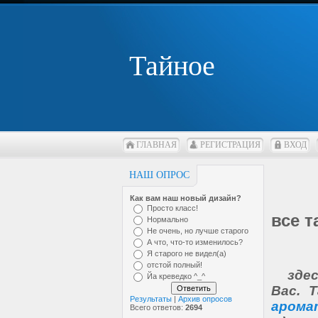
Тайное
ГЛАВНАЯ
РЕГИСТРАЦИЯ
ВХОД
НАШ ОПРОС
Как вам наш новый дизайн?
Просто класс!
все т
Нормально
Не очень, но лучше старого
А что, что-то изменилось?
Я старого не видел(а)
отстой полный!
здесь
Йа креведко ^_^
Вас. 
Результаты
|
Архив опросов
арома
Всего ответов:
2694