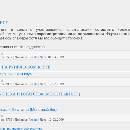
ЕНИЕ
 дня в связи с участившимися спам-атаками о
ставлять комме
файлам могут только
зарегистрированные пользователи
. Форум пока 
адеюсь спамеры хотя бы его обойдут стороной.
извинения за неудобства.
ов:
2517
|
Добавил:
Renata
|
Дата:
01.03.2009
 НА РУНИЧЕСКОМ КРУГЕ
а руническом круге
ов:
3033
|
Добавил:
Renata
|
Дата:
12.02.2009
УСПЕХА И БОГАТСТВА (МОНЕТНЫЙ БОГ)
пеха и богатства (Монетный бог)
ов:
4706
|
Добавил:
Renata
|
Дата:
12.02.2009
Й В ВЫБОРЕ ОДЕЖДЫ