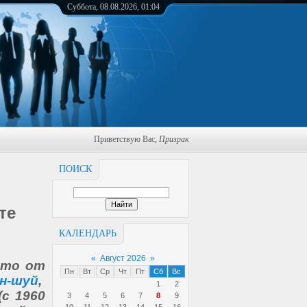
Суббота, 08.08.2026, 01:04
Приветствую Вас
,
Призрак
ПОИСК
те
КАЛЕНДАРЬ
«
Август 2026
»
ыто от
Пн
Вт
Ср
Чт
Пт
Сб
Вс
н-шуй
,
1
2
(с 1960
3
4
5
6
7
8
9