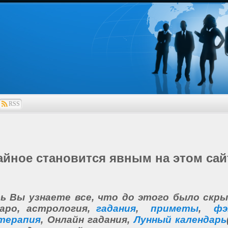
RSS
айное становится явным на этом сай
 Вы узнаете все, что до этого было скр
Таро, астрология,
гадания
,
приметы
,
фэ
терапия
, Онлайн гадания,
Лунный календарь